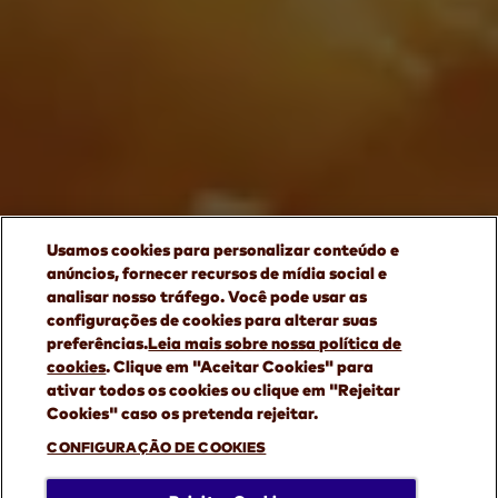
Usamos cookies para personalizar conteúdo e
anúncios, fornecer recursos de mídia social e
analisar nosso tráfego. Você pode usar as
configurações de cookies para alterar suas
preferências.
Leia mais sobre nossa política de
cookies
(opens in a new tab)
. Clique em "Aceitar Cookies" para
ativar todos os cookies ou clique em "Rejeitar
Cookies" caso os pretenda rejeitar.
CONFIGURAÇÃO DE COOKIES