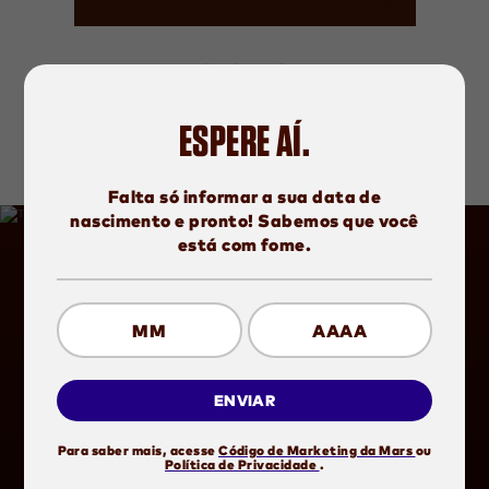
SNICKERS
ORIGINAL DUO
ESPERE AÍ.
VER DETALHES
Falta só informar a sua data de
nascimento e pronto! Sabemos que você
está com fome.
PIPOCA DOCE E SALGADA
MM
AAAA
COM SNICKERS
ENVIAR
VER RECEITA
(opens in 
Para saber mais, acesse
Código de Marketing da Mars
ou
(opens in new window)
Política de Privacidade
.